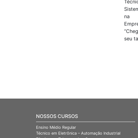
Técni
Siste
na 
Empr
“Cheg
seu ta
NOSSOS CURSOS
Ensino Médio Regular
Técnico em Eletrônica – Automação Industrial