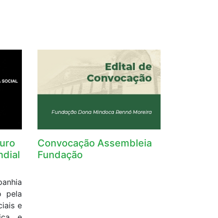
uro
Convocação Assembleia
ndial
Fundação
panhia
o pela
iais e
iça e