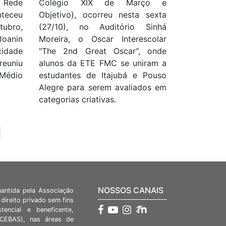
 Rede
Colégio XIX de Março e
nteceu
Objetivo), ocorreu nesta sexta
tubro,
(27/10), no Auditório Sinhá
oanin
Moreira, o Oscar Interescolar
cidade
"The 2nd Great Oscar", onde
reuniu
alunos da ETE FMC se uniram a
 Médio
estudantes de Itajubá e Pouso
Alegre para serem avaliados em
categorias criativas.
NOSSOS CANAIS
mantida pela Associação
direito privado sem fins
stencial e beneficente,
 (CEBAS), nas áreas de