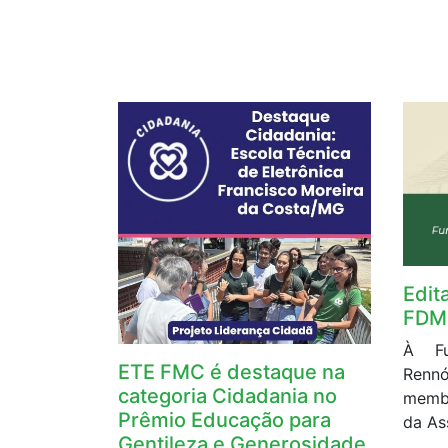
Edit
FDM
À Fu
ETE FMC é destaque na
Rennó
categoria Cidadania no
membr
Prêmio Educação para
da As
Gentileza e Generosidade