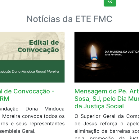
Notícias da ETE FMC
al de Convocação -
Mensagem do Pe. Art
RM
Sosa, SJ, pelo Dia Mu
da Justiça Social
ndação Dona Mindoca
 Moreira convoca todos os
O Superior Geral da Com
os e seus representantes
de Jesus reforça o apel
sembleia Geral.
eliminação de barreiras soc
pela promoção da just