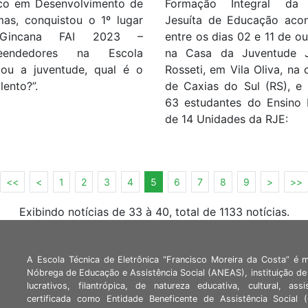
Formação Integral da
co em Desenvolvimento de
Jesuíta de Educação aco
mas, conquistou o 1º lugar
entre os dias 02 e 11 de ou
Gincana FAI 2023 –
na Casa da Juventude J
eendedores na Escola
Rosseti, em Vila Oliva, na 
ou a juventude, qual é o
de Caxias do Sul (RS), e 
lento?”.
63 estudantes do Ensino
de 14 Unidades da RJE:
<<
<
1
2
3
4
5
6
7
8
9
>
>>
Exibindo notícias de 33 à 40, total de 1133 notícias.
A Escola Técnica de Eletrônica “Francisco Moreira da Costa” é 
Nóbrega de Educação e Assistência Social (ANEAS), instituição de 
lucrativos, filantrópica, de natureza educativa, cultural, assi
certificada como Entidade Beneficente de Assistência Social