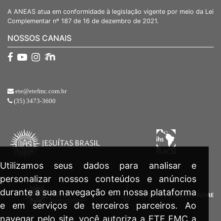
A ANEAS atua em conformidade à legislação vigente por meio da Lei
Complementar nº 187 de 16 de dezembro de 2021.
NOSSOS CANAIS
ete@etefmc.com.br
(35) 3473-3600
Utilizamos seus dados para analisar e
personalizar nossos conteúdos e anúncios
durante a sua navegação em nossa plataforma
e em serviços de terceiros parceiros. Ao
navegar pelo site, você autoriza a ETE FMC a