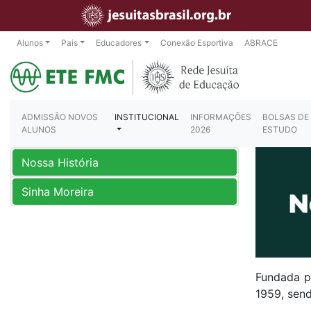
Alunos
Pais
Educadores
Conexão Esportiva
ABRACE
ADMISSÃO NOVOS
INSTITUCIONAL
INFORMAÇÕES
BOLSAS DE
ALUNOS
2026
ESTUDO
Nossa História
Sinha Moreira
Fundada p
1959, send