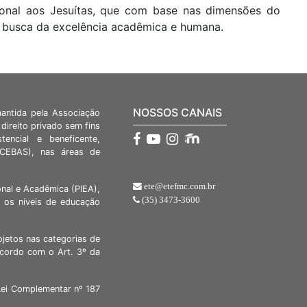
onal aos Jesuítas, que com base nas dimensões do
 busca da excelência acadêmica e humana.
NOSSOS CANAIS
mantida pela Associação
direito privado sem fins
stencial e beneficente,
 (CEBAS), nas áreas de
ete@etefmc.com.br
nal e Acadêmica (PIEA),
(35) 3473-3600
 os níveis de educação
ojetos nas categorias de
acordo com o Art. 3º da
Lei Complementar nº 187