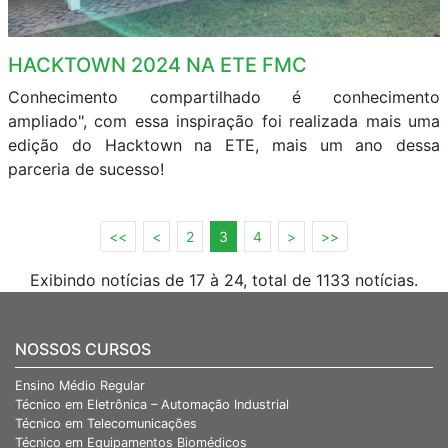
HACKTOWN 2024 NA ETE FMC
Conhecimento compartilhado é conhecimento
ampliado", com essa inspiração foi realizada mais uma
edição do Hacktown na ETE, mais um ano dessa
parceria de sucesso!
<<
<
2
3
4
>
>>
Exibindo notícias de 17 à 24, total de 1133 notícias.
NOSSOS CURSOS
Ensino Médio Regular
Técnico em Eletrônica – Automação Industrial
Técnico em Telecomunicações
Técnico em Equipamentos Biomédicos