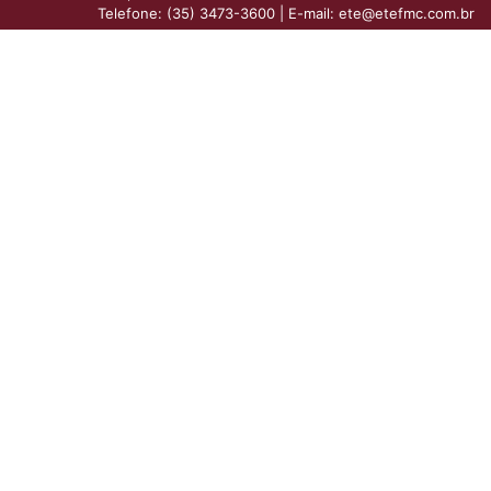
Telefone: (35) 3473-3600
|
E-mail: ete@etefmc.com.br