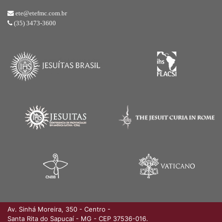
ete@etefmc.com.br
(35) 3473-3600
Av. Sinhá Moreira, 350 - Centro
-
Santa Rita do Sapucaí - MG - CEP 37536-016.