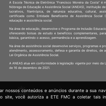
A Escola Técnica de Eletrônica “Francisco Moreira da Costa” é 
Nóbrega de Educação e Assistência Social (ANEAS), instituição de 
lucrativos, filantrópica, de natureza educativa, cultural, assi
certificada como Entidade Beneficente de Assistência Social
educação e assistência social.
Na área de educação, desenvolve o Programa de Inclusão Educacio
oferecendo bolsas de estudo e benefícios complementares, para
básica, garantindo o acesso, permanência e a aprendizagem.
Na área de assistência social desenvolve serviços, programas e pr
atendimento, assessoramento, defesa e garantia de direitos, de 
Lei Orgânica de Assistência Social.
A ANEAS atua em conformidade à legislação vigente por meio da 
de 16 de dezembro de 2021.
lizar nossos conteúdos e anúncios durante a sua n
lo site, você autoriza a ETE FMC a coletar tais in