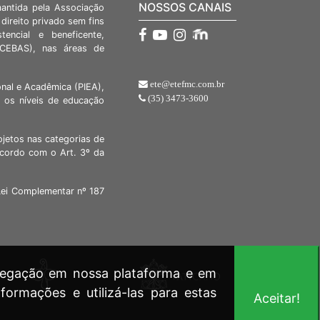
NOSSOS CANAIS
mantida pela Associação
direito privado sem fins
stencial e beneficente,
 (CEBAS), nas áreas de
ete@etefmc.com.br
nal e Acadêmica (PIEA),
(35) 3473-3600
 os níveis de educação
ojetos nas categorias de
acordo com o Art. 3º da
Lei Complementar nº 187
avegação em nossa plataforma e em
formações e utilizá-las para estas
Aceitar!