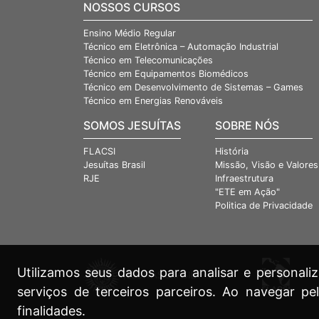
NOSSOS CURSOS
Ensino Médio Regular
Técnico em Eletrônica – Automação Industrial
Técnico em Telecomunicações
Técnico em Equipamentos Biomédicos
Técnico em Desenvolvimento de Sistemas – Games
Técnico em Energias Renováveis
SOMOS JESUÍTAS
SOBRE NÓS
FLACSI
História
Jesuítas Brasil
Missão, Visão e Valores
RJE
Infraestrutura
"ETE em Ação"
Politica de Privacidade
Utilizamos seus dados para analisar e persona
serviços de terceiros parceiros. Ao navegar pe
finalidades.