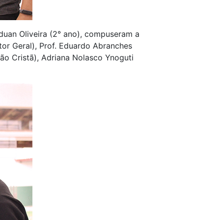
uan Oliveira (2° ano), compuseram a
tor Geral), Prof. Eduardo Abranches
o Cristã), Adriana Nolasco Ynoguti