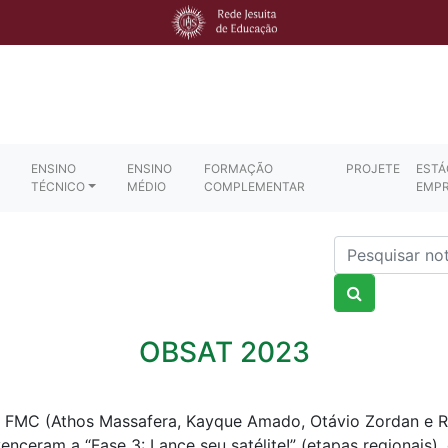
ENSINO
ENSINO
FORMAÇÃO
PROJETE
ESTÁ
TÉCNICO
MÉDIO
COMPLEMENTAR
EMP
Nome
OBSAT 2023
E FMC (Athos Massafera, Kayque Amado, Otávio Zordan e 
ceram a “Fase 3: Lance seu satélite!” (etapas regionais), 