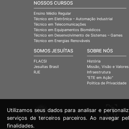
NOSSOS CURSOS
Ensino Médio Regular
Técnico em Eletrônica – Automação Industrial
Técnico em Telecomunicações
Técnico em Equipamentos Biomédicos
Técnico em Desenvolvimento de Sistemas – Games
Técnico em Energias Renováveis
SOMOS JESUÍTAS
SOBRE NÓS
FLACSI
História
Jesuítas Brasil
Missão, Visão e Valores
RJE
Infraestrutura
"ETE em Ação"
Politica de Privacidade
Utilizamos seus dados para analisar e persona
serviços de terceiros parceiros. Ao navegar pe
finalidades.