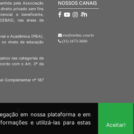
NOSSOS CANAIS
mantida pela Associação
direito privado sem fins
stencial e beneficente,
 (CEBAS), nas áreas de
ete@etefmc.com.br
nal e Acadêmica (PIEA),
(35) 3473-3600
 os níveis de educação
ojetos nas categorias de
acordo com o Art. 3º da
Lei Complementar nº 187
avegação em nossa plataforma e em
formações e utilizá-las para estas
Aceitar!