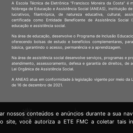
A Escola Técnica de Eletrônica “Francisco Moreira da Costa” é 
Nóbrega de Educação e Assistência Social (ANEAS), instituição de 
lucrativos, filantrópica, de natureza educativa, cultural, assi
certificada como Entidade Beneficente de Assistência Social
educação e assistência social.
Na área de educação, desenvolve o Programa de Inclusão Educacio
oferecendo bolsas de estudo e benefícios complementares, para
básica, garantindo o acesso, permanência e a aprendizagem.
Na área de assistência social desenvolve serviços, programas e pr
atendimento, assessoramento, defesa e garantia de direitos, de 
Lei Orgânica de Assistência Social.
A ANEAS atua em conformidade à legislação vigente por meio da 
de 16 de dezembro de 2021.
lizar nossos conteúdos e anúncios durante a sua n
lo site, você autoriza a ETE FMC a coletar tais in