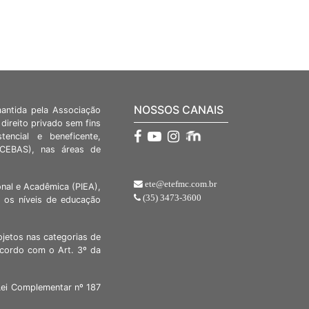
NOSSOS CANAIS
mantida pela Associação
direito privado sem fins
stencial e beneficente,
 (CEBAS), nas áreas de
ete@etefmc.com.br
nal e Acadêmica (PIEA),
(35) 3473-3600
 os níveis de educação
ojetos nas categorias de
acordo com o Art. 3º da
Lei Complementar nº 187